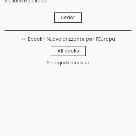
filosofia e política.
➔
Order
<< Ebook- Nuovo orizzonte per l’Europa
➔
All books
Erros judiciários >>